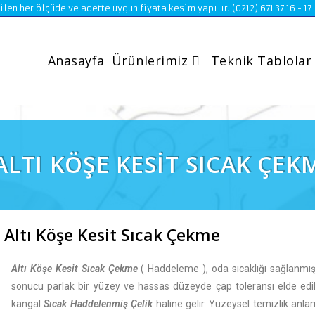
n her ölçüde ve adette uygun fiyata kesim yapılır. (0212) 671 37 16 - 17
Anasayfa
Ürünlerimiz
Teknik Tablolar
ALTI KÖŞE KESİT SICAK ÇEK
Altı Köşe Kesit Sıcak Çekme
Altı Köşe Kesit Sıcak Çekme
( Haddeleme ), oda sıcaklığı sağlanmı
sonucu parlak bir yüzey ve hassas düzeyde çap toleransı elde edi
kangal
Sıcak Haddelenmiş Çelik
haline gelir. Yüzeysel temizlik an