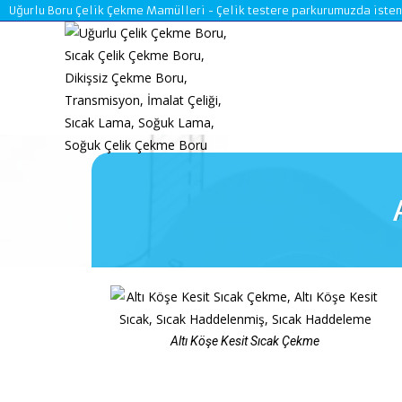
Uğurlu Boru Çelik Çekme Mamülleri - Çelik testere parkurumuzda istenile
Altı Köşe Kesit Sıcak Çekme​