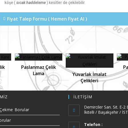
köşe (
sıcak haddeleme
) kesitler de çekilebilir.
Fiyat Talep Formu ( Hemen Fiyat Al )
lik
Paslanmaz Çelik
Pa
Lama
Yuvarlak İmalat
Çelikleri
MİZ
İLETİŞİM
Demirciler San. Sit. E-2
k Çekme Borular
İkitelli / Başakşehir / 
orular
Telefon :