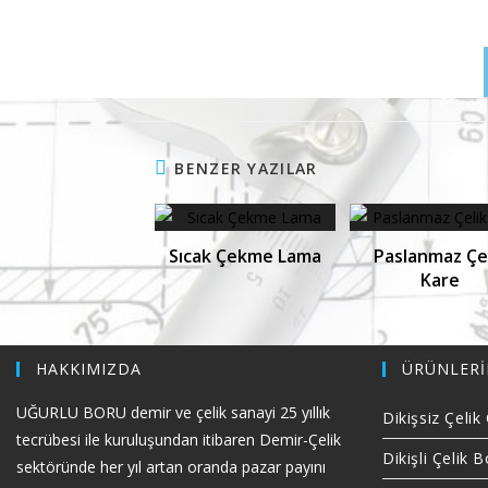
BENZER YAZILAR
Sıcak Çekme Lama
Paslanmaz Çe
Kare
HAKKIMIZDA
ÜRÜNLERİ
UĞURLU BORU demir ve çelik sanayi 25 yıllık
Dikişsiz Çeli
tecrübesi ile kuruluşundan itibaren Demir-Çelik
Dikişli Çelik B
sektöründe her yıl artan oranda pazar payını