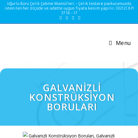
Uğurlu Boru Çelik Çekme Mamülleri - Çelik testere parkurumuzda
istenilen her ölçüde ve adette uygun fiyata kesim yapılır. (0212) 671
37 16 - 17
Menu
GALVANİZLİ
KONSTRÜKSİYON
BORULARI