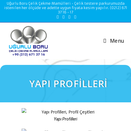
Uğurlu Boru Çelik Çekme Mamülleri - Çelik testere parkurumuzda
istenilen her ölçüde ve adette uygun fiyata kesim yapılır. (0212) 671
37 16 - 17
Menu
YAPI PROFİLLERİ
Yapı Profilleri