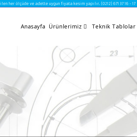
n her ölçüde ve adette uygun fiyata kesim yapılır. (0212) 671 37 16 - 17
Anasayfa
Ürünlerimiz
Teknik Tablolar