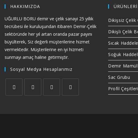
HAKKIMIZDA
ÜRÜNLERİ
UĞURLU BORU demir ve çelik sanayi 25 yıllık
Dikişsiz Çeli
tecrübesi ile kuruluşundan itibaren Demir-Çelik
Dikişli Çelik B
sektöründe her yıl artan oranda pazar payını
büyülterek, Siz değerli müşterilerine hizmet
Sıcak Haddel
vermektedir. Müşterilerine en iyi hizmeti
Soğuk Hadde
sunmayı amaç haline getirmiştir.
Demir Mamüll
Sosyal Medya Hesaplarımız
Sac Grubu
Profil Çeşitler
Opens
Opens
Opens
Opens
in
in
in
in
a
a
a
a
new
new
new
new
tab
tab
tab
tab