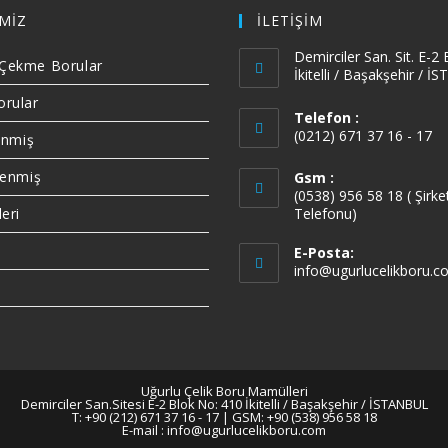
MİZ
İLETİŞİM
Demirciler San. Sit. E-2
k Çekme Borular
İkitelli / Başakşehir / 
orular
Telefon :
(0212) 671 37 16 - 17
enmiş
Opens
lenmiş
Gsm :
in
(0538) 956 58 18 ( Şirke
your
eri
Telefonu)
application
E-Posta:
info@ugurlucelikboru.c
i
Uğurlu Çelik Boru Mamülleri
Demirciler San.Sitesi E-2 Blok No: 410 İkitelli / Başakşehir / İSTANBUL
T: +90 (212) 671 37 16 - 17 | GSM: +90 (538) 956 58 18
E-mail :
info@ugurlucelikboru.com