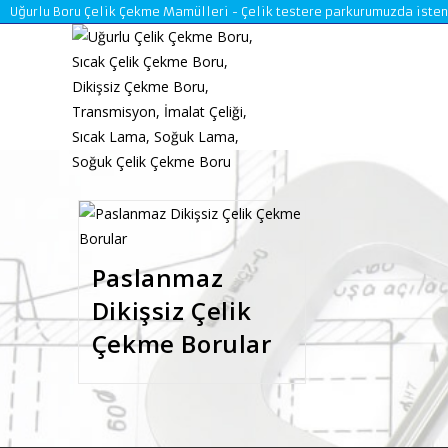
Skip
Uğurlu Boru Çelik Çekme Mamülleri - Çelik testere parkurumuzda istenile
to
content
Paslanmaz
Dikişsiz Çelik
Çekme Borular