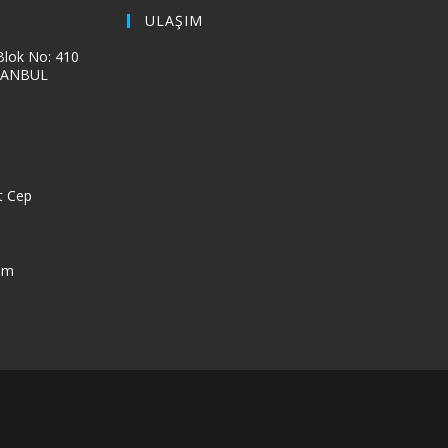
ULAŞIM
 Blok No: 410
İSTANBUL
t Cep
Opens
om
in
your
application